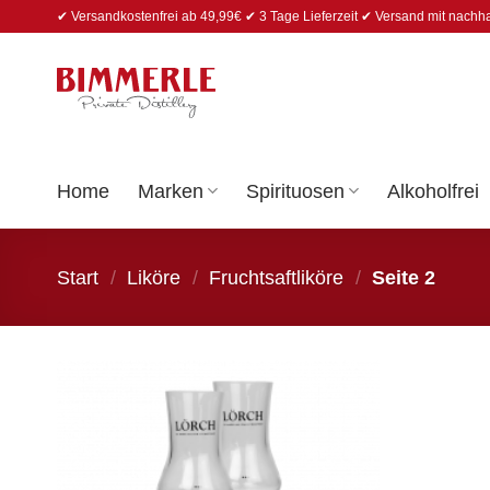
Zum
✔ Versandkostenfrei ab 49,99€ ✔ 3 Tage Lieferzeit ✔ Versand mit nachh
Inhalt
springen
Home
Marken
Spirituosen
Alkoholfrei
Start
/
Liköre
/
Fruchtsaftliköre
/
Seite 2