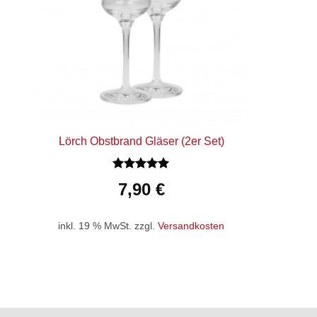
Lörch Obstbrand Gläser (2er Set)
Bewertet
7,90
€
mit
5
von
5
inkl. 19 % MwSt.
zzgl.
Versandkosten