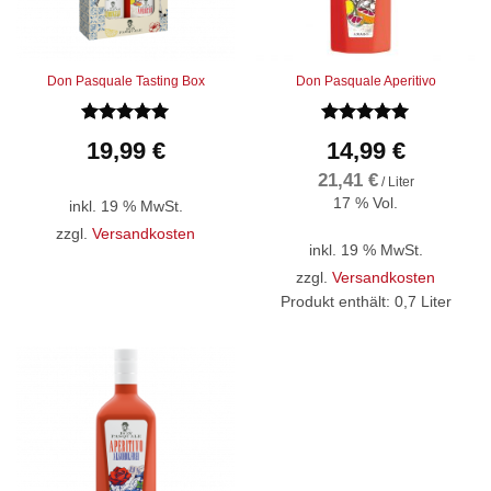
Don Pasquale Tasting Box
Don Pasquale Aperitivo
Bewertet
Bewertet
19,99
€
14,99
€
mit
5
von
mit
5
von
5
5
21,41
€
/
Liter
17 % Vol.
inkl. 19 % MwSt.
zzgl.
Versandkosten
inkl. 19 % MwSt.
zzgl.
Versandkosten
Produkt enthält: 0,7
Liter