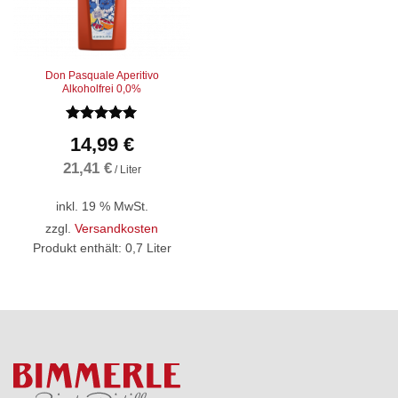
Don Pasquale Aperitivo
Alkoholfrei 0,0%
Bewertet
14,99
€
mit
5
von
5
21,41
€
/
Liter
inkl. 19 % MwSt.
zzgl.
Versandkosten
Produkt enthält: 0,7
Liter