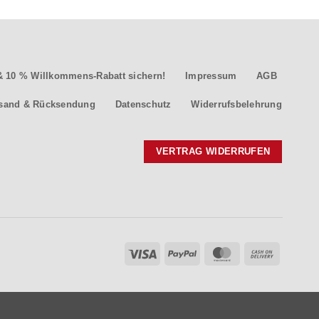
 10 % Willkommens-Rabatt sichern!
Impressum
AGB
sand & Rücksendung
Datenschutz
Widerrufsbelehrung
VERTRAG WIDERRUFEN
Visa
PayPal
MasterCard
Cash
On
Delivery