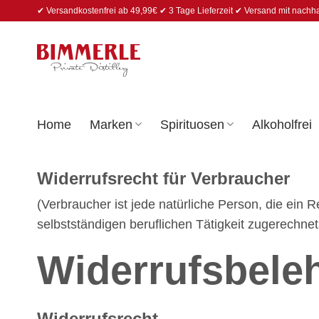
Zum
✔ Versandkostenfrei ab 49,99€ ✔ 3 Tage Lieferzeit ✔ Versand mit nachh
Inhalt
springen
Home
Marken
Spirituosen
Alkoholfrei
Widerrufsrecht für Verbraucher
(Verbraucher ist jede natürliche Person, die ein
selbstständigen beruflichen Tätigkeit zugerechne
Widerrufsbele
Widerrufsrecht