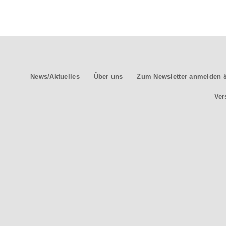
News/Aktuelles
Über uns
Zum Newsletter anmelden &
Ver