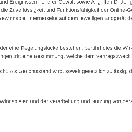
und Ereignissen höherer Gewalt sowie Angriffen Dritter g
 die Zuverlässigkeit und Funktionsfähigkeit der Online-
 Gewinnspiel-Internetseite auf dem jeweiligen Endgerät de
er eine Regelungslücke bestehen, berührt dies die Wir
ungen tritt eine Bestimmung, welche dem Vertragszwec
cht. Als Gerichtsstand wird, soweit gesetzlich zulässig, d
winnspielen und der Verarbeitung und Nutzung von pers