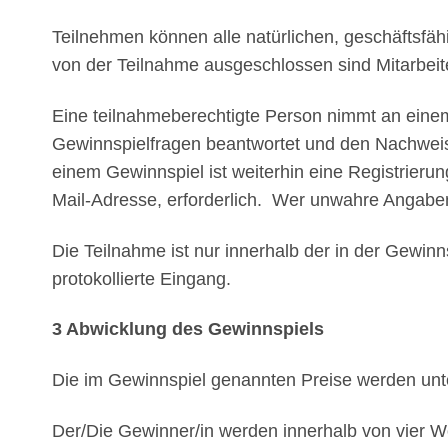
Teilnehmen können alle natürlichen, geschäftsfä
von der Teilnahme ausgeschlossen sind Mitarbeit
Eine teilnahmeberechtigte Person nimmt an einem 
Gewinnspielfragen beantwortet und den Nachweis ü
einem Gewinnspiel ist weiterhin eine Registrieru
Mail-Adresse, erforderlich. Wer unwahre Angab
Die Teilnahme ist nur innerhalb der in der Gewin
protokollierte Eingang.
3 Abwicklung des Gewinnspiels
Die im Gewinnspiel genannten Preise werden unter
Der/Die Gewinner/in werden innerhalb von vier W