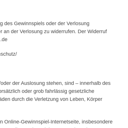
 des Gewinnspiels oder der Verlosung
r an der Verlosung zu widerrufen. Der Widerruf
e.de
schutz/
der der Auslosung stehen, sind – innerhalb des
rsätzlich oder grob fahrlässig gesetzliche
chäden durch die Verletzung von Leben, Körper
gen Online-Gewinnspiel-Internetseite, insbesondere