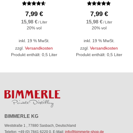
Bewertet
Bewertet
7,99
€
7,99
€
mit
4.57
mit
4.83
von 5
von 5
15,98
€
15,98
€
/
Liter
/
Liter
20% vol
20% vol
inkl. 19 % MwSt.
inkl. 19 % MwSt.
zzgl.
Versandkosten
zzgl.
Versandkosten
Produkt enthält: 0,5
Liter
Produkt enthält: 0,5
Liter
BIMMERLE KG
Weststraße 1
,
77880 Sasbach
,
Deutschland
Telefon: +49 (0) 7841 6220 0
,
E-Mail:
info@bimmerle-shop.de