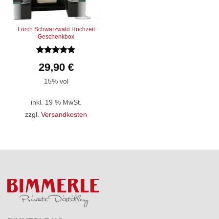
Lörch Schwarzwald Hochzeit
Geschenkbox
Bewertet
29,90
€
mit
5
von
5
15% vol
inkl. 19 % MwSt.
zzgl.
Versandkosten