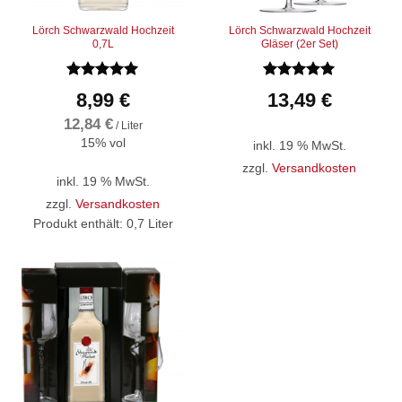
Lörch Schwarzwald Hochzeit
Lörch Schwarzwald Hochzeit
0,7L
Gläser (2er Set)
Bewertet
Bewertet
8,99
€
13,49
€
mit
5
von
mit
5
von
5
5
12,84
€
/
Liter
15% vol
inkl. 19 % MwSt.
zzgl.
Versandkosten
inkl. 19 % MwSt.
zzgl.
Versandkosten
Produkt enthält: 0,7
Liter