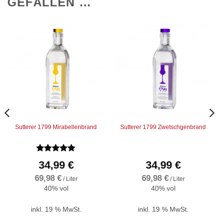
GEFALLEN …
Sutterer 1799 Mirabellenbrand
Sutterer 1799 Zwetschgenbrand
Bewertet
34,99
€
34,99
€
mit
5
von
5
69,98
€
69,98
€
/
Liter
/
Liter
40% vol
40% vol
inkl. 19 % MwSt.
inkl. 19 % MwSt.