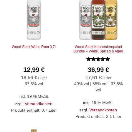
Wood Stork White Rum 0,7l
Wood Stork Kennenlernpaket
Bundle – White, Spiced & Aged
Bewertet
12,99
€
36,99
€
mit
5
von
5
18,56
€
17,61
€
/
Liter
/
Liter
37,5% vol
40% vol | 35% vol | 37,5%
vol
inkl. 19 % MwSt.
inkl. 19 % MwSt.
zzgl.
Versandkosten
zzgl.
Versandkosten
Produkt enthält: 0,7
Liter
Produkt enthält: 2,1
Liter