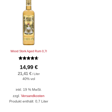
Wood Stork Aged Rum 0,7l
Bewertet
14,99
€
mit
4.6
von 5
21,41
€
/
Liter
40% vol
inkl. 19 % MwSt.
zzgl.
Versandkosten
Produkt enthält: 0,7
Liter