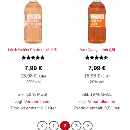
Lörch Weißer Pfirsich Likör 0,5L
Lörch Orangenlikör 0,5L
Bewertet
Bewertet
7,99
€
7,99
€
mit
5
von
mit
4.57
5
von 5
15,98
€
15,98
€
/
Liter
/
Liter
20% vol
20% vol
inkl. 19 % MwSt.
inkl. 19 % MwSt.
zzgl.
Versandkosten
zzgl.
Versandkosten
Produkt enthält: 0,5
Liter
Produkt enthält: 0,5
Liter
1
2
3