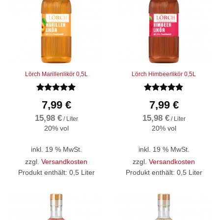
Lörch Marillenlikör 0,5L
Lörch Himbeerlikör 0,5L
Bewertet
Bewertet
7,99
€
7,99
€
mit
4.92
mit
4.83
von 5
von 5
15,98
€
15,98
€
/
Liter
/
Liter
20% vol
20% vol
inkl. 19 % MwSt.
inkl. 19 % MwSt.
zzgl.
Versandkosten
zzgl.
Versandkosten
Produkt enthält: 0,5
Liter
Produkt enthält: 0,5
Liter