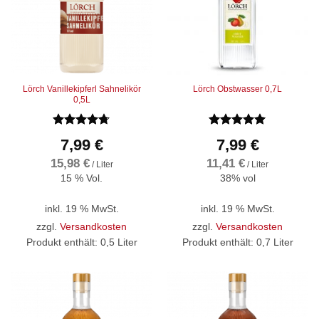
Lörch Vanillekipferl Sahnelikör
Lörch Obstwasser 0,7L
0,5L
Bewertet
Bewertet
7,99
€
7,99
€
mit
4.67
mit
4.96
von 5
von 5
15,98
€
11,41
€
/
Liter
/
Liter
15 % Vol.
38% vol
inkl. 19 % MwSt.
inkl. 19 % MwSt.
zzgl.
Versandkosten
zzgl.
Versandkosten
Produkt enthält: 0,5
Liter
Produkt enthält: 0,7
Liter