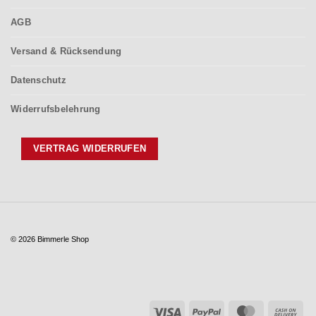
AGB
Versand & Rücksendung
Datenschutz
Widerrufsbelehrung
VERTRAG WIDERRUFEN
© 2026 Bimmerle Shop
Visa
PayPal
MasterCar
Ca