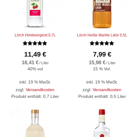
Lörch Himbeergeist 0,7L
Lörch Heiße Marille Likör 0,5L
Bewertet
Bewertet
11,49
€
7,99
€
mit
4.9
mit
5
von
von 5
5
16,41
€
15,98
€
/
Liter
/
Liter
40% vol
15 % Vol.
inkl. 19 % MwSt.
inkl. 19 % MwSt.
zzgl.
Versandkosten
zzgl.
Versandkosten
Produkt enthält: 0,7
Liter
Produkt enthält: 0,5
Liter