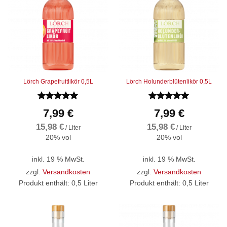
Lörch Grapefruitlikör 0,5L
Lörch Holunderblütenlikör 0,5L
Bewertet
Bewertet
7,99
€
7,99
€
mit
5
von
mit
5
von
5
5
15,98
€
15,98
€
/
Liter
/
Liter
20% vol
20% vol
inkl. 19 % MwSt.
inkl. 19 % MwSt.
zzgl.
Versandkosten
zzgl.
Versandkosten
Produkt enthält: 0,5
Liter
Produkt enthält: 0,5
Liter