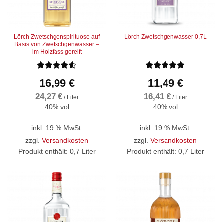
Lörch Zwetschgenspirituose auf
Lörch Zwetschgenwasser 0,7L
Basis von Zwetschgenwasser –
im Holzfass gereift
Bewertet
Bewertet
16,99
€
11,49
€
mit
4.5
mit
4.8
von 5
von 5
24,27
€
16,41
€
/
Liter
/
Liter
40% vol
40% vol
inkl. 19 % MwSt.
inkl. 19 % MwSt.
zzgl.
Versandkosten
zzgl.
Versandkosten
Produkt enthält: 0,7
Liter
Produkt enthält: 0,7
Liter