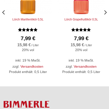
Lörch Marillenlikör 0,5L
Lörch Grapefruitlikör 0,5L
Bewertet
Bewertet
7,99
€
7,99
€
mit
4.92
mit
5
von
von 5
5
15,98
€
15,98
€
/
Liter
/
Liter
20% vol
20% vol
inkl. 19 % MwSt.
inkl. 19 % MwSt.
zzgl.
Versandkosten
zzgl.
Versandkosten
Produkt enthält: 0,5
Liter
Produkt enthält: 0,5
Liter