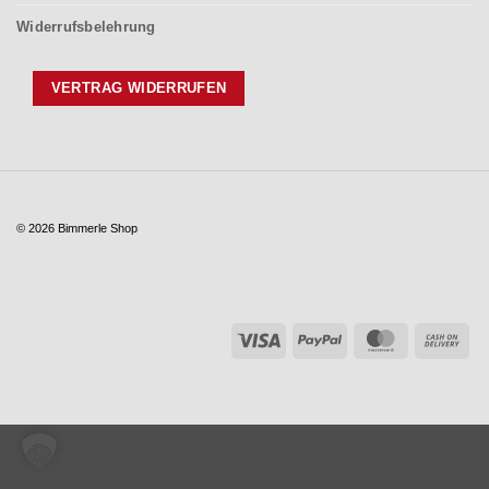
Widerrufsbelehrung
VERTRAG WIDERRUFEN
© 2026 Bimmerle Shop
Visa
PayPal
MasterCar
Ca
On
Del