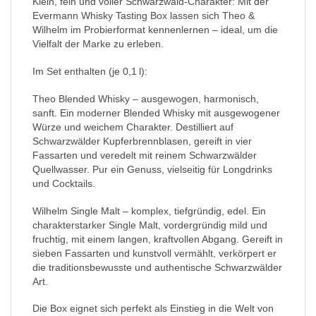
Klein, fein und voller Schwarzwald-Charakter: Mit der
Evermann Whisky Tasting Box lassen sich Theo &
Wilhelm im Probierformat kennenlernen – ideal, um die
Vielfalt der Marke zu erleben.
Im Set enthalten (je 0,1 l):
Theo Blended Whisky – ausgewogen, harmonisch,
sanft. Ein moderner Blended Whisky mit ausgewogener
Würze und weichem Charakter. Destilliert auf
Schwarzwälder Kupferbrennblasen, gereift in vier
Fassarten und veredelt mit reinem Schwarzwälder
Quellwasser. Pur ein Genuss, vielseitig für Longdrinks
und Cocktails.
Wilhelm Single Malt – komplex, tiefgründig, edel. Ein
charakterstarker Single Malt, vordergründig mild und
fruchtig, mit einem langen, kraftvollen Abgang. Gereift in
sieben Fassarten und kunstvoll vermählt, verkörpert er
die traditionsbewusste und authentische Schwarzwälder
Art.
Die Box eignet sich perfekt als Einstieg in die Welt von