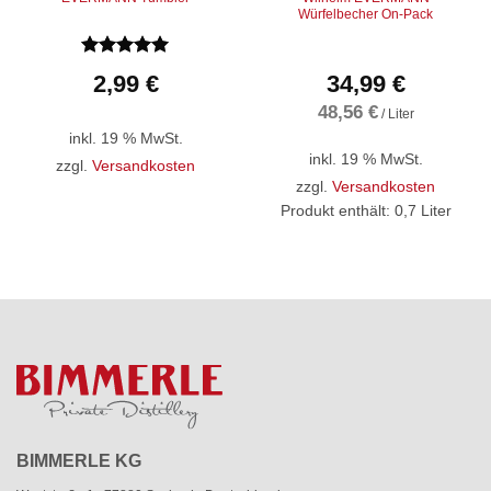
Würfelbecher On-Pack
Bewertet
2,99
€
34,99
€
mit
5
von
5
48,56
€
/
Liter
inkl. 19 % MwSt.
inkl. 19 % MwSt.
zzgl.
Versandkosten
zzgl.
Versandkosten
Produkt enthält: 0,7
Liter
BIMMERLE KG